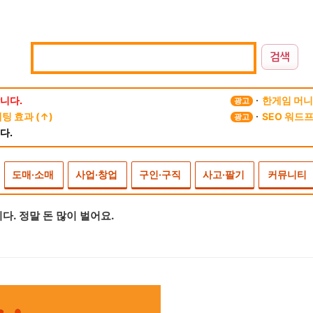
니다.
한게임 머니 
광고
 효과 (↑)
SEO 워드
광고
다.
도매·소매
사업·창업
구인·구직
사고·팔기
커뮤니티
다. 정말 돈 많이 벌어요.