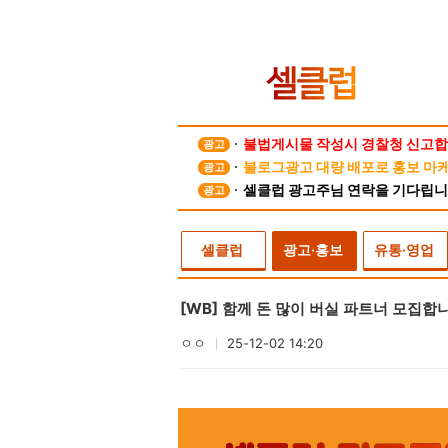
불법게시물 작성시 경찰청 신고합
광고
블로그광고 대량 배포로 홍보 마케팅
광고
셀클럽 광고주님 연락을 기다립니
광고
셀클럽
광고·홍보
유통·영업
[WB] 함께 돈 많이 버실 파트너 모집합니
ㅇㅇ
25-12-02 14:20