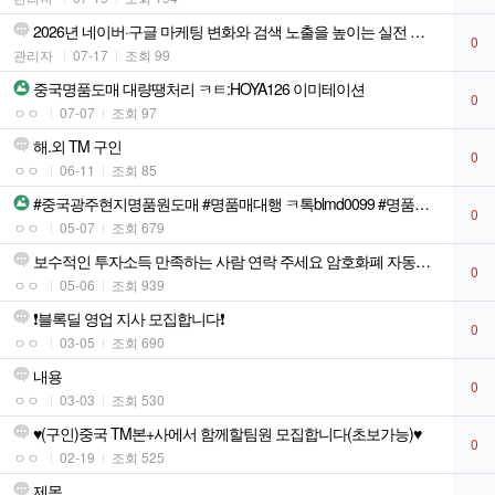
2026년 네이버·구글 마케팅 변화와 검색 노출을 높이는 실전 전략
0
관리자
07-17
조회 99
중국명품도매 대량땡처리 ㅋㅌ:HOYA126 이미테이션
0
ㅇㅇ
07-07
조회 97
해.외 TM 구인
0
ㅇㅇ
06-11
조회 85
#중국광주현지명품원도매 #명품매대행 ㅋ톡blmd0099 #명품가방도매
0
ㅇㅇ
05-07
조회 679
보수적인 투자소득 만족하는 사람 연락 주세요 암호화폐 자동매매
0
ㅇㅇ
05-06
조회 939
❗️블록딜 영업 지사 모집합니다❗️
0
ㅇㅇ
03-05
조회 690
내용
0
ㅇㅇ
03-03
조회 530
♥️(구인)중국 TM본+사에서 함께할팀원 모집합니다(초보가능)♥️
0
ㅇㅇ
02-19
조회 525
제목