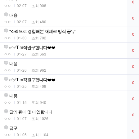
0
ㅇㅇ
02-07
조회 908
내용
0
ㅇㅇ
02-07
조회 480
“소액으로 경험해본 재테크 방식 공유”
0
ㅇㅇ
01-30
조회 702
✅✅T m직원구합니다❤️❤️
0
ㅇㅇ
01-27
조회 663
내용
0
ㅇㅇ
01-26
조회 962
✅✅T m직원구합니다❤️❤️
0
ㅇㅇ
01-25
조회 409
내용
0
ㅇㅇ
01-15
조회 940
달러 판매 및 매입합니다
0
ㅇㅇ
01-07
조회 1026
급구.
0
ㅇㅇ
01-06
조회 1104