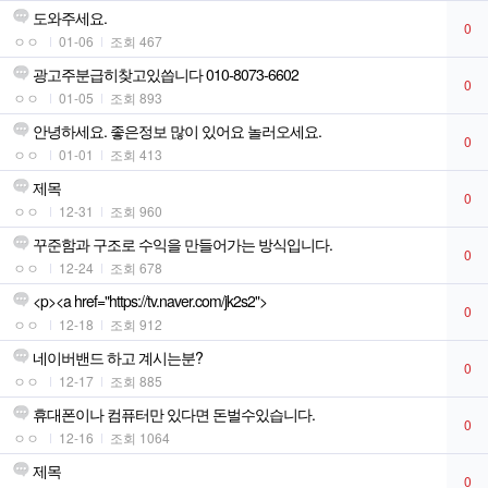
도와주세요.
0
ㅇㅇ
01-06
조회 467
광고주분급히찾고있씁니다 010-8073-6602
0
ㅇㅇ
01-05
조회 893
안녕하세요. 좋은정보 많이 있어요 놀러오세요.
0
ㅇㅇ
01-01
조회 413
제목
0
ㅇㅇ
12-31
조회 960
꾸준함과 구조로 수익을 만들어가는 방식입니다.
0
ㅇㅇ
12-24
조회 678
<p><a href="https://tv.naver.com/jk2s2">
0
ㅇㅇ
12-18
조회 912
네이버밴드 하고 계시는분?
0
ㅇㅇ
12-17
조회 885
휴대폰이나 컴퓨터만 있다면 돈벌수있습니다.
0
ㅇㅇ
12-16
조회 1064
제목
0