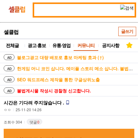
통
셀
합
클
검
럽
색
셀클럽
글쓰기
전체글
광고·홍보
유통·영업
커뮤니티
공지사항
블로그광고 대량 배포로 홍보 마케팅 효과 (↑)
AD
한게임 머니 코인 삽니다. 메이플 스토리 메소 삽니다. 불법거래 안합니다
AD
SEO 워드프레스 제작을 통한 구글상위노출
AD
불법게시물 작성시 경찰청 신고합니다.
AD
시간은 기다려 주지않습니다 .
ㅇㅇ
25-11-20 14:26
조회수 304
댓글
0