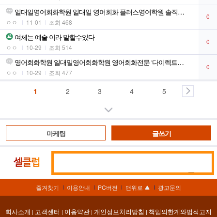
일대일영어회화학원 일대일 영어회화 플러스영어학원 솔직후기!
0
ㅇㅇ
11-01
조회 468
여체는 예술 이라 말할수있다
0
ㅇㅇ
10-29
조회 514
영어회화학원 일대일영어회화학원 영어회화전문 ‘다이렉트영어학원’, 강사 선
0
ㅇㅇ
10-29
조회 477
1
2
3
4
5
더보기
마케팅
글쓰기
통
셀
합
클
검
럽
즐겨찾기
이용안내
PC버전
맨위로
광고문의
색
회사소개
고객센터
이용약관
개인정보처리방침
책임의한계와법적고지
|
|
|
|