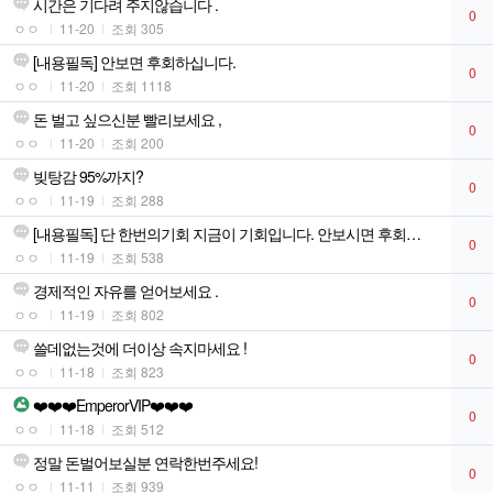
시간은 기다려 주지않습니다 .
0
ㅇㅇ
11-20
조회 305
[내용필독] 안보면 후회하십니다.
0
ㅇㅇ
11-20
조회 1118
돈 벌고 싶으신분 빨리보세요 ,
0
ㅇㅇ
11-20
조회 200
빚탕감 95%까지?
0
ㅇㅇ
11-19
조회 288
[내용필독] 단 한번의기회 지금이 기회입니다. 안보시면 후회하십니다.
0
ㅇㅇ
11-19
조회 538
경제적인 자유를 얻어보세요 .
0
ㅇㅇ
11-19
조회 802
쓸데없는것에 더이상 속지마세요 !
0
ㅇㅇ
11-18
조회 823
❤️❤️❤️EmperorVIP❤️❤️❤️
0
ㅇㅇ
11-18
조회 512
정말 돈벌어보실분 연락한번주세요!
0
ㅇㅇ
11-11
조회 939