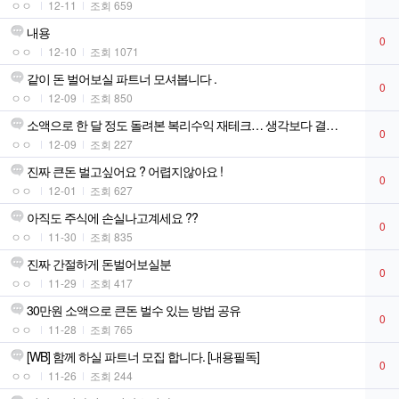
ㅇㅇ
12-11
조회 659
내용
0
ㅇㅇ
12-10
조회 1071
같이 돈 벌어보실 파트너 모셔봅니다 .
0
ㅇㅇ
12-09
조회 850
소액으로 한 달 정도 돌려본 복리수익 재테크… 생각보다 결과가 괜찮네요
0
ㅇㅇ
12-09
조회 227
진짜 큰돈 벌고싶어요 ? 어렵지않아요 !
0
ㅇㅇ
12-01
조회 627
아직도 주식에 손실나고계세요 ??
0
ㅇㅇ
11-30
조회 835
진짜 간절하게 돈벌어보실분
0
ㅇㅇ
11-29
조회 417
30만원 소액으로 큰돈 벌수 있는 방법 공유
0
ㅇㅇ
11-28
조회 765
[WB] 함께 하실 파트너 모집 합니다. [내용필독]
0
ㅇㅇ
11-26
조회 244