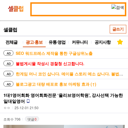
통
셀
합
클
검
럽
색
셀클럽
글쓰기
전체글
광고·홍보
유통·영업
커뮤니티
공지사항
SEO 워드프레스 제작을 통한 구글상위노출
AD
불법게시물 작성시 경찰청 신고합니다.
AD
한게임 머니 코인 삽니다. 메이플 스토리 메소 삽니다. 불법거래 안합니다
AD
블로그광고 대량 배포로 홍보 마케팅 효과 (↑)
AD
1대1영어회화 영어회화전문 ‘올리브영어학원’, 강사선택 가능한
일대일영어
ㅇㅇ
25-12-01 21:50
조회수 706
댓글
0