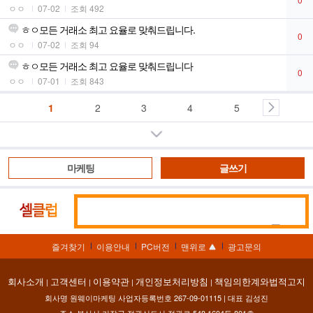
ㅇㅇ
07-02
조회 492
ㅎㅇ모든 거래소 최고 요율로 맞춰드립니다.
0
ㅇㅇ
07-02
조회 94
ㅎㅇ모든 거래소 최고 요율로 맞춰드립니다
0
ㅇㅇ
07-01
조회 843
1
2
3
4
5
더보기
마케팅
글쓰기
통
셀
합
클
검
럽
즐겨찾기
이용안내
PC버전
맨위로
광고문의
색
회사소개
고객센터
이용약관
개인정보처리방침
책임의한계와법적고지
|
|
|
|
회사명 원웨이마케팅 사업자등록번호 267-09-01115 | 대표 김성진
주소 부산시 기장군 정관신도시 정관로 548 1604동 801호