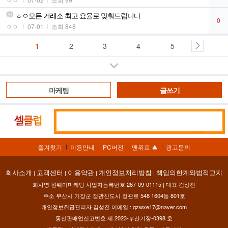
ㅎㅇ모든 거래소 최고 요율로 맞춰드립니다
0
ㅇㅇ
07-01
조회 848
1
2
3
4
5
더보기
마케팅
글쓰기
통
셀
합
클
검
럽
즐겨찾기
이용안내
PC버전
맨위로
광고문의
색
회사소개
고객센터
이용약관
개인정보처리방침
책임의한계와법적고지
|
|
|
|
회사명 원웨이마케팅 사업자등록번호 267-09-01115 | 대표 김성진
주소 부산시 기장군 정관신도시 정관로 548 1604동 801호
개인정보취급관리자 김성진 이메일 :
qzwxe17@naver.com
통신판매업신고번호 제 2023-부산기장-0398 호