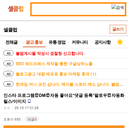
통
셀
합
클
검
럽
색
셀클럽
글쓰기
전체글
광고·홍보
유통·영업
커뮤니티
공지사항
불법게시물 작성시 경찰청 신고합니다.
AD
SEO 워드프레스 제작을 통한 구글상위노출
AD
블로그광고 대량 배포로 홍보 마케팅 효과 (↑)
AD
한게임 머니 코인 삽니다. 메이플 스토리 메소 삽니다. 불법거래 안합니다
AD
인스타 프로그램⏰DM⏰자동 좋아요*댓글 등록*팔로우⏰자동화
릴스/이미지
ㅇㅇ
25-10-17 01:26
조회수 655
댓글
0