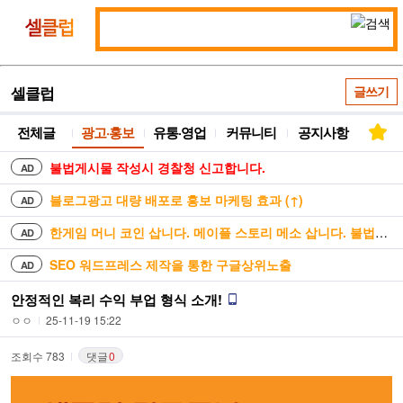
통
셀
합
클
검
럽
색
셀클럽
글쓰기
전체글
광고·홍보
유통·영업
커뮤니티
공지사항
불법게시물 작성시 경찰청 신고합니다.
AD
블로그광고 대량 배포로 홍보 마케팅 효과 (↑)
AD
한게임 머니 코인 삽니다. 메이플 스토리 메소 삽니다. 불법거래 안합니다
AD
SEO 워드프레스 제작을 통한 구글상위노출
AD
안정적인 복리 수익 부업 형식 소개!
ㅇㅇ
25-11-19 15:22
조회수 783
댓글
0