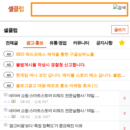
통
셀
합
클
검
럽
색
셀클럽
글쓰기
전체글
광고·홍보
유통·영업
커뮤니티
공지사항
SEO 워드프레스 제작을 통한 구글상위노출
AD
불법게시물 작성시 경찰청 신고합니다.
AD
한게임 머니 코인 삽니다. 메이플 스토리 메소 삽니다. 불법거래 안합니다
AD
블로그광고 대량 배포로 홍보 마케팅 효과 (↑)
AD
네이버 쇼핑·스마트스토어 리워드 전문실행사 / 10일 …
0
ㅇㅇ
08-03
조회 547
네이버 쇼핑·스마트스토어 리워드 전문실행사 / 10일 …
0
ㅇㅇ
08-02
조회 1027
‘광고비용‘보다 ‘측정 정확도’가 중요해진 이유
0