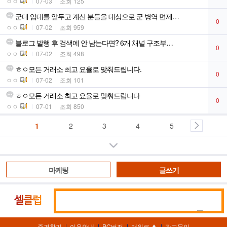
ㅇㅇ
07-03
조회 125
군대 입대를 앞두고 계신 분들을 대상으로 군 병역 면제…
0
ㅇㅇ
07-02
조회 959
블로그 발행 후 검색에 안 남는다면? 6개 채널 구조부…
0
ㅇㅇ
07-02
조회 498
ㅎㅇ모든 거래소 최고 요율로 맞춰드립니다.
0
ㅇㅇ
07-02
조회 101
ㅎㅇ모든 거래소 최고 요율로 맞춰드립니다
0
ㅇㅇ
07-01
조회 850
1
2
3
4
5
더보기
마케팅
글쓰기
통
셀
합
클
검
럽
즐겨찾기
이용안내
PC버전
맨위로
광고문의